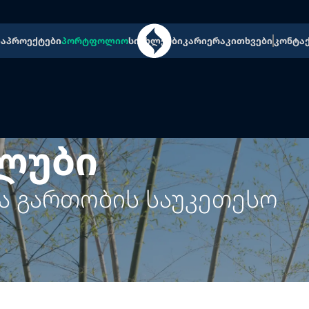
ია
პროექტები
პორტფოლიო
სიახლეები
კარიერა
კითხვები
კონტა
კლუბი
და გართობის საუკეთესო